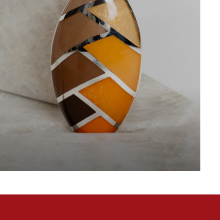
luxon
esign-Acrylat für lebendige Farbakzente