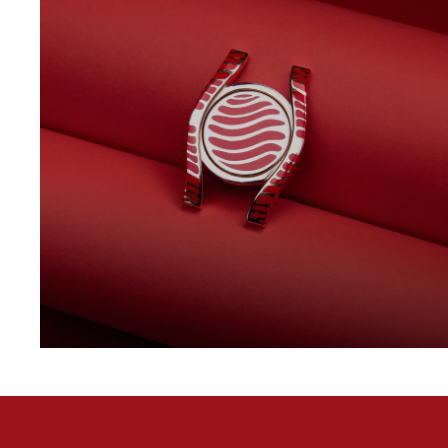
hyceram
Hybridkeramik für präzises und edles Farbdesign