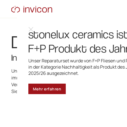
stonelux ceramics is
Design-Service
F+P Produkt des Jah
Individuelle Dienstleistungen 
Unser Reparaturset wurde von F+P Fliesen und 
in der Kategorie Nachhaltigkeit als Produkt des
Unsere Designwerkstoffe werden weltweit eingesetzt un
2025/26 ausgezeichnet.
immer wieder gibt es individuelle Anforderungen, die da
Verarbeitungsprozess abweichen. Dann sind maßgeschne
Mehr erfahren
Sie entwickeln und fertigen.