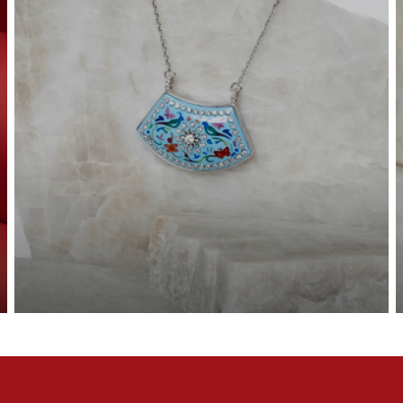
luxart
Keramikkomposit für ausdrucksstarke Farboberflächen
D