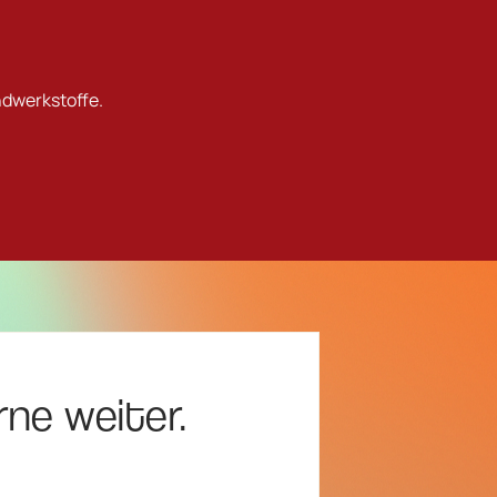
ndwerkstoffe.
rne weiter.