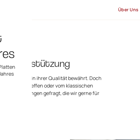
Über Uns
t
s
res
zur Unterstützung
Platten
 Jahres
d haben sich in ihrer Qualität bewährt. Doch
s Material betreffen oder vom klassischen
iderte Lösungen gefragt, die wir gerne für