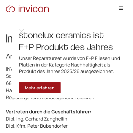
stonelux ceramics ist
Impressum
F+P Produkt des Jahres
Angaben gemäß § 5 TMG
Unser Reparaturset wurde von F+P Fliesen und
Platten in der Kategorie Nachhaltigkeit als
INVICON Chemical Solutions GmbH
Produkt des Jahres 2025/26 ausgezeichnet.
Schweizer Strasse 96
6830 Rankweil
Mehr erfahren
Handelsregister: FN 244798 y
Registergericht: Landesgericht Feldkirch
Vertreten durch die Geschäftsführer:
Dipl. Ing. Gerhard Zanghellini
Dipl. Kfm. Peter Bubendorfer